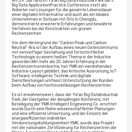
Am 29. Juli fand im Ya'an Big Data Industrial Park die 5.
Big Data ApplicationPractice Conference statt.als
Anbieter von Lösungen für die gesamte Lebensdauer
einer digitalen Infrastruktur und auch als ein lokales
Unternehmen in Sichuan mit Sitz in Chengdu,
demonstrierte erweiterte Erfahrungen und bewährte
Verfahren bei der Konstruktion von grünen
Rechenzentren.
Vor dem Hintergrund der "Carbon Peak und Carbon
Neutral"-Ära ist der Aufbau eines neuen Datenzentrums
mit vernünftiger Gestaltung und fortschrittlicher
Technologie zu einem heißen Thema in der Industrie
geworden.Mit mehr als 20 Jahren Erfahrung in der
Rechenzentrumindustrie, hat YMK ein vierdrehendes
Industrie-Layout gebildet, das kritische Ausrüstung, IoT-
Software, intelligente Technik und digitale
Dienstleistungen umfasst.Unterstützung der Kunden
beim Aufbau von hochzuverlässigen Rechenzentren.
Es ist erwähnenswert, dass der Ya'an Big DataIndustrial
Park, der Gastgeber der diesjährigen Konferenz, mit
Beteiligung der YMK Intelligent Engineering Co. errichtet
wurde.Durch eine Reihe wissenschaftlicher Planungen
und eine effiziente Umsetzung, und der Einsatz der
energieeffizienten indirekten
Verdunstungskühlungseinheit YMK, wurde das Projekt
mit der nationalen Zertifizierung für Rechenzentren der