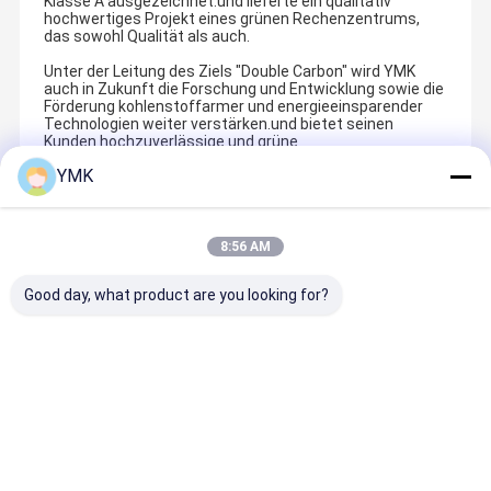
Klasse A ausgezeichnet.und lieferte ein qualitativ
hochwertiges Projekt eines grünen Rechenzentrums,
das sowohl Qualität als auch.
Unter der Leitung des Ziels "Double Carbon" wird YMK
auch in Zukunft die Forschung und Entwicklung sowie die
Förderung kohlenstoffarmer und energieeinsparender
Technologien weiter verstärken.und bietet seinen
Kunden hochzuverlässige und grüne
Rechenzentrumsprodukte und Lösungen.
YMK
Recommended Products
8:56 AM
Good day, what product are you looking for?
SCA.LA
Kühlmittel-
SCAL.I-Reihe
Modul S-
Sereis
Klimaanlagen
Inverter
Serie
Heizlos PAC
der SDA.ES-
Luftgekühlter
integrierte
mit
Serie für
In-Reihe-PAC
Schrank
konstanten
Mini-
(einfaches
Bestpreis
Bestpreis
Bestpreis
Bestprei
TH, 12-40kW
Gleichstromg
Schrank)
eräte, 8-12,5